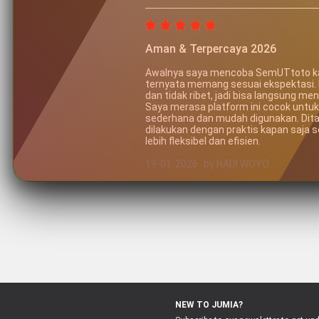
Aman & Terpercaya 2026
Awalnya saya mencoba SemUTtoto k
ternyata memang sesuai ekspektasi.
dan tidak ribet, jadi bisa langsung men
Saya merasa platform ini cocok untu
sederhana dan mudah digunakan. Dita
dilakukan dengan praktis kapan saja s
lebih fleksibel dan efisien.
19-01-2026
by HADI WOYO
NEW TO JUMIA?