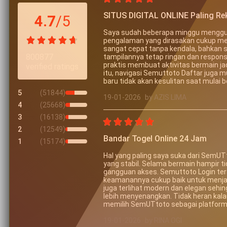
SITUS DIGITAL ONLINE Paling R
4.7
/5
Saya sudah beberapa minggu mengg
pengalaman yang dirasakan cukup m
sangat cepat tanpa kendala, bahkan 
800877
tampilannya tetap ringan dan respons
praktis membuat aktivitas bermain jadi
verified ratings
itu, navigasi Semuttoto Daftar juga
baru tidak akan kesulitan saat mulai 
5
(51844)
19-01-2026
by AZIS LIMA
4
(25668)
3
(16138)
2
(12549)
Bandar Togel Online 24 Jam
1
(15174)
Hal yang paling saya suka dari SemUT
yang stabil. Selama bermain hampir t
gangguan akses. Semuttoto Login te
keamanannya cukup baik untuk menja
juga terlihat modern dan elegan sehin
lebih menyenangkan. Tidak heran kal
memilih SemUTtoto sebagai platform 
19-01-2026
by RINA OGI