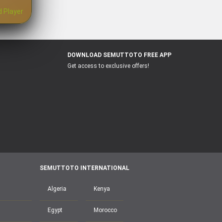
d Player
DOWNLOAD SEMUTTOTO FREE APP
Get access to exclusive offers!
SEMUTTOTO INTERNATIONAL
Algeria
Kenya
Egypt
Morocco