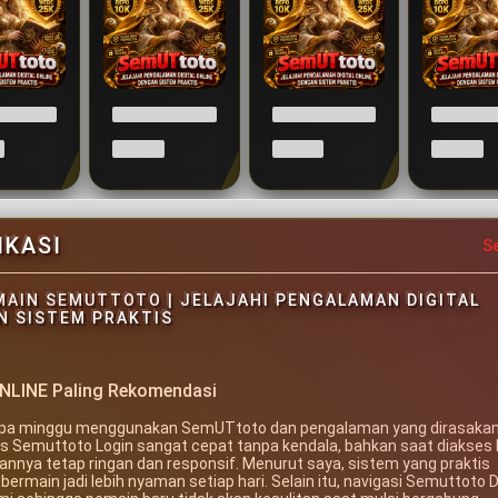
IKASI
Se
AIN SEMUTTOTO | JELAJAHI PENGALAMAN DIGITAL
N SISTEM PRAKTIS
NLINE Paling Rekomendasi
pa minggu menggunakan SemUTtoto dan pengalaman yang dirasakan
 Semuttoto Login sangat cepat tanpa kendala, bahkan saat diakses 
nnya tetap ringan dan responsif. Menurut saya, sistem yang praktis
ermain jadi lebih nyaman setiap hari. Selain itu, navigasi Semuttoto 