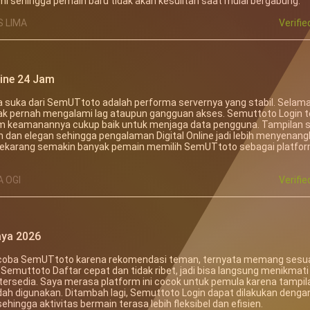
i sehingga pemain baru tidak akan kesulitan saat mulai bergabung.
S LIMA
Verifie
line 24 Jam
ya suka dari SemUTtoto adalah performa servernya yang stabil. Selam
ak pernah mengalami lag ataupun gangguan akses. Semuttoto Login t
m keamanannya cukup baik untuk menjaga data pengguna. Tampilan s
n dan elegan sehingga pengalaman Digital Online jadi lebih menyenang
 sekarang semakin banyak pemain memilih SemUTtoto sebagai platfo
A OGI
Verifie
ya 2026
oba SemUTtoto karena rekomendasi teman, ternyata memang sesu
Semuttoto Daftar cepat dan tidak ribet, jadi bisa langsung menikmati
g tersedia. Saya merasa platform ini cocok untuk pemula karena tampi
h digunakan. Ditambah lagi, Semuttoto Login dapat dilakukan denga
ehingga aktivitas bermain terasa lebih fleksibel dan efisien.