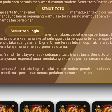
r pada cara pemain menikmati layanan modern. Semuttoto Daftar kin
SEMUT TOTO
i serta fitur fleksibel.
memadukan teknologi mu
rlangsung lancar sepanjang waktu. Faktor ini sering membuat banyak
hambatan berlebihan.
Semuttoto Login
if,
memberi akses cepat menuju berbagai pil
iliki sistem keamanan ketat sehingga data pengguna tetap terjaga.
ciptakan pengalaman Digital Online terasa lebih hidup. Tak heran bil
rena kenyamanan menjadi prioritas utama.
tis, SemUTtoto layak masuk sebagai situs pilihan utama. Semuttoto
rta layanan responsif guna mendukung aktivitas pemain secara maksi
n sensasi Semuttoto Login melalui sistem modern penuh kemudahan.
menikmati permainan secara perlahan namun konsisten.