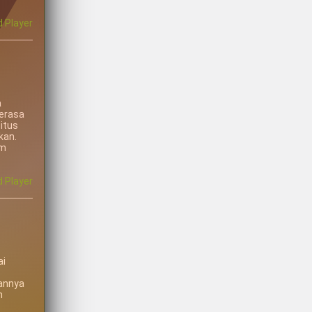
d Player
a
erasa
itus
kan.
rm
d Player
ai
lannya
n