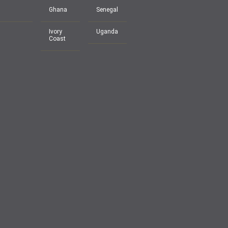
Ghana
Senegal
Ivory
Uganda
Coast