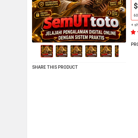
$
60
+ s
PR
SHARE THIS PRODUCT