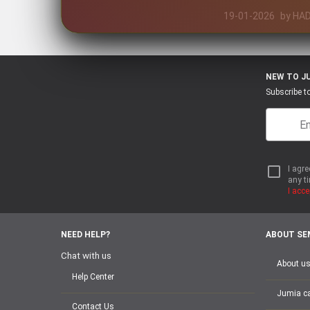
19-01-2026
by HA
NEW TO J
Subscribe to
I agr
any t
I acc
NEED HELP?
ABOUT S
Chat with us
About u
Help Center
Jumia ca
Contact Us