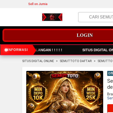
Sell on Jumia
LOGIN
SEMUA KALANGAN ! ! ! ! !
SITUS DIGITAL ONLINE DE
INFORMASI
SITUS DIGITAL ONLINE
SEMUTTOTO DAFTAR
SEMUTTOT
Off
Se
de
Bra
Sem