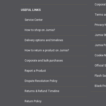
Corporat
USEFUL LINKS
Terms a
Service Center
Privacy 
How to shop on Jumia?
Jumia St
Delivery options and timelines
Jumia Pa
How to return a product on Jumia?
Cookie N
Corporate and bulk purchases
Official 
Report a Product
Flash Sa
Dispute Resolution Policy
Black Fr
Returns & Refund Timeline
Return Policy